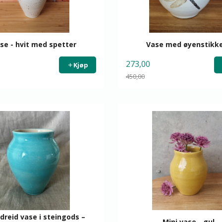
se - hvit med spetter
Vase med øyenstikk
273,00
Kjøp
450,00
Rabatt
dreid vase i steingods –
Mini vase - gul