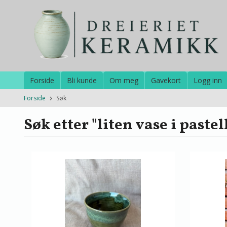
Gå
til
innholdet
Forside
Bli kunde
Om meg
Gavekort
Logg inn
Forside
Søk
Søk etter "liten vase i pastel