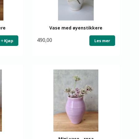
ere
Vase med øyenstikkere
490,00
Kjøp
Les mer
Mini vase - rosa