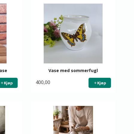
vase
Vase med sommerfugl
400,00
Kjøp
Kjøp