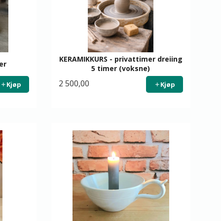
KERAMIKKURS - privattimer dreiing
er
5 timer (voksne)
2 500,00
Kjøp
Kjøp