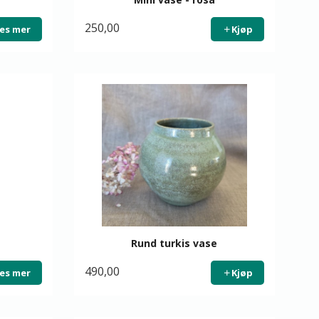
250,00
es mer
Kjøp
Rund turkis vase
490,00
es mer
Kjøp