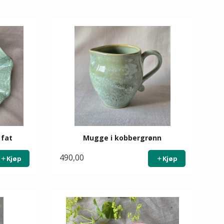
 fat
Mugge i kobbergrønn
490,00
Kjøp
Kjøp