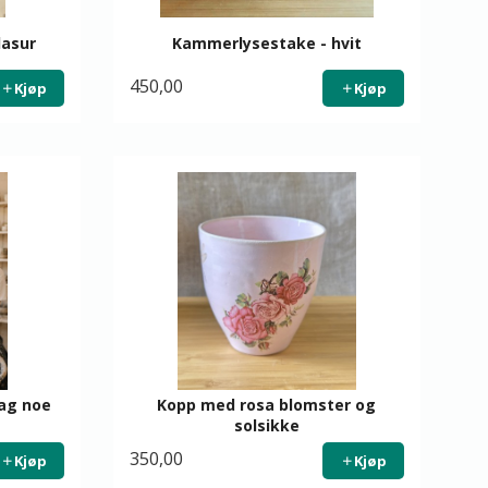
lasur
Kammerlysestake - hvit
450,00
Kjøp
Kjøp
lag noe
Kopp med rosa blomster og
solsikke
350,00
Kjøp
Kjøp