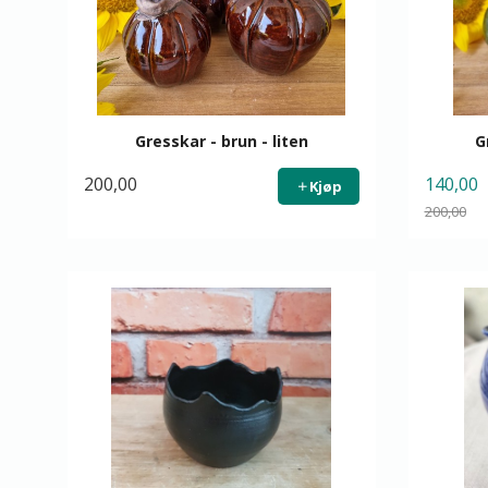
Gresskar - brun - liten
G
200,00
140,00
Kjøp
200,00
Rabatt