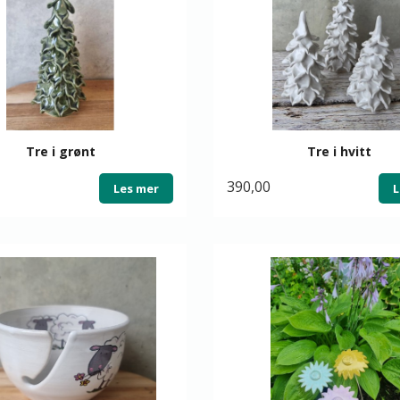
Tre i grønt
Tre i hvitt
390,00
Les mer
L