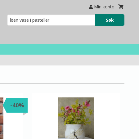
Min konto
Søk
-40%