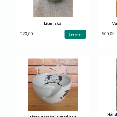
Liten skål
Va
220,00
500,00
Les mer
Hånd
Liten garnbolle med sau