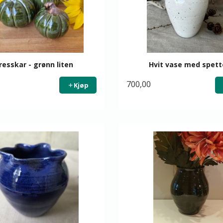
resskar - grønn liten
Hvit vase med spett
700,00
Kjøp