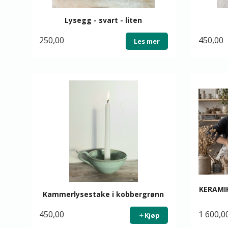
Lysegg - svart - liten
250,00
450,00
Les mer
KERAMIK
Kammerlysestake i kobbergrønn
450,00
1 600,0
Kjøp