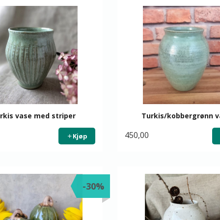
rkis vase med striper
Turkis/kobbergrønn 
450,00
Kjøp
-30%