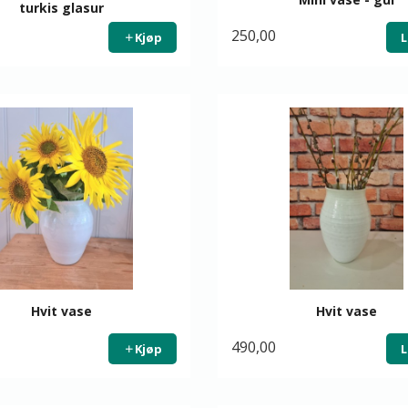
turkis glasur
250,00
Kjøp
L
Hvit vase
Hvit vase
490,00
Kjøp
L