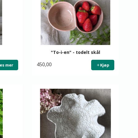
"To-i-en" - todelt skål
450,00
es mer
Kjøp