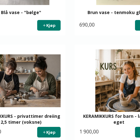
Blå vase - "bølge"
Brun vase - tenmoku g
690,00
Kjøp
KURS - privattimer dreiing
KERAMIKKURS for barn - 
2,5 timer (voksne)
eget
0
1 900,00
Kjøp