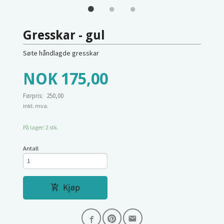
Gresskar - gul
Søte håndlagde gresskar
Tilbud
NOK
175,00
Førpris:
250,00
Rabatt
inkl. mva.
På lager: 2 stk.
Antall
Kjøp