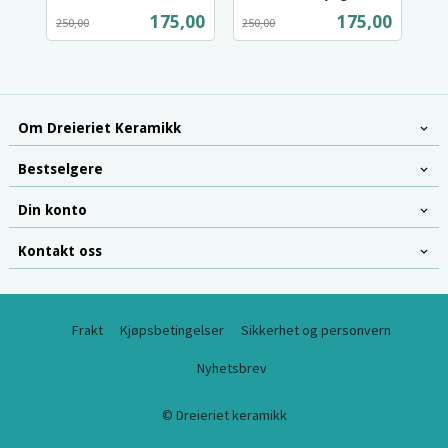
Rabatt
inkl.
Rabatt
inkl.
Tilbud
Tilbud
175,00
175,00
250,00
250,00
mva.
mva.
Om Dreieriet Keramikk
Bestselgere
Din konto
Kontakt oss
Frakt
Kjøpsbetingelser
Sikkerhet og personvern
Nyhetsbrev
© Dreieriet keramikk