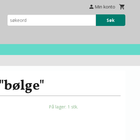
Min konto
Søk
 "bølge"
På lager: 1 stk.