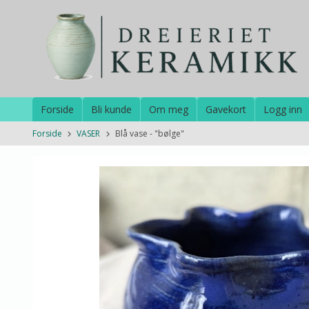
Gå
til
innholdet
Forside
Bli kunde
Om meg
Gavekort
Logg inn
Forside
VASER
Blå vase - "bølge"