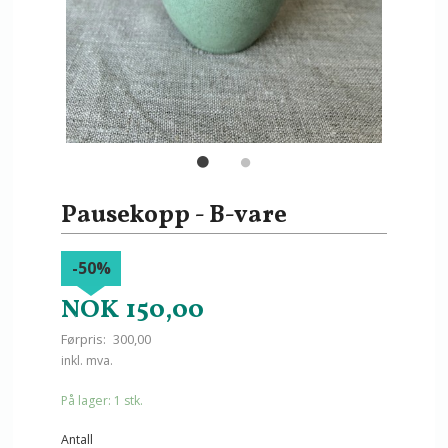
Pausekopp - B-vare
-50%
NOK
150,00
Førpris:
300,00
Rabatt
inkl. mva.
På lager: 1 stk.
Antall