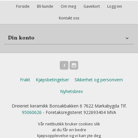
Forside
Bli kunde
Om meg
Gavekort
Logg inn
Kontakt oss
Din konto
Frakt
Kjøpsbetingelser
Sikkerhet og personvern
Nyhetsbrev
Dreieriet keramikk Bonsakbakken 6 7622 Markabygda Tlf.
95060626
- Foretaksregisteret 922693404 MVA
Vår nettbutikk bruker cookies slik
at du får en bedre
kjøpsopplevelse og vi kan yte deg