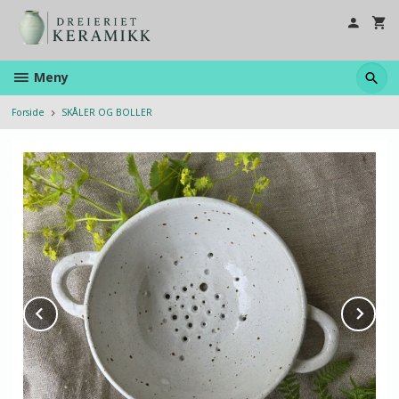
Gå
til
innholdet
Meny
Forside
SKÅLER OG BOLLER
Prev
Ne